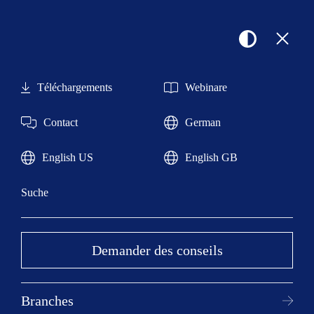
Clos
Kontrastar
Open
Téléchargements
Webinare
Contact
German
Chaînes industrielles et
English US
English GB
chaînes pour palans.
Suche
La bonne solution pour chaque charge.
Demander des conseils
Branches