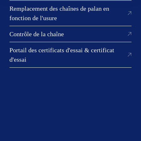
Remplacement des chaînes de palan en
fonction de l'usure
Contrôle de la chaîne
Contactez l'équipe RUD !
Portail des certificats d'essai & certificat
Veuillez utiliser le formulaire de contact pour
d'essai
toute question supplémentaire sur nos produits
et services.
Notre équipe se fera un plaisir de vous aider.
N'hésitez pas à nous appeler ou à nous envoyer
un e-mail.
Contactez-nous maintenant