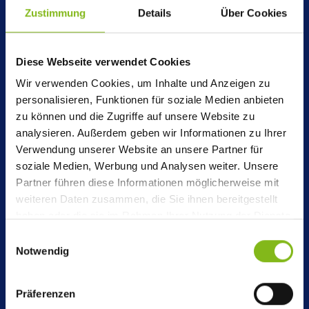
Zustimmung
Details
Über Cookies
chaînes pour palans RUD.
Chaînes en acier inoxydable
Produits
Diese Webseite verwendet Cookies
Chaînes de fonderie
Wir verwenden Cookies, um Inhalte und Anzeigen zu
Aperçu du secteur
Produits
personalisieren, Funktionen für soziale Medien anbieten
zu können und die Zugriffe auf unsere Website zu
analysieren. Außerdem geben wir Informationen zu Ihrer
Chaînes industrielles
Verwendung unserer Website an unsere Partner für
soziale Medien, Werbung und Analysen weiter. Unsere
Partner führen diese Informationen möglicherweise mit
Chaines en acier inoxydable pour l'industire
weiteren Daten zusammen, die Sie ihnen bereitgestellt
agro-alimentaire
haben oder die sie im Rahmen Ihrer Nutzung der Dienste
gesammelt haben.
Einwilligungsauswahl
Chaînes pour l'industrie avicole
Notwendig
Chaînes industrielles RUD
Produits
Präferenzen